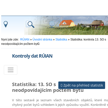
Nyní jste zde:
RÚIAN
»
Úvodní stránka
»
Statistika
»
Statistika: kontrola 13. SO s
neodpovídajícím počtem bytů
Kontroly dat RÚIAN
Statistika: 13. SO s
Zpět na přehled statistik
neodpovídajícím počtem bytů
V této sestavě je seznam všech stavebních objektů, které ma
chybný počet bytů vzhledem k jejich způsobu využití. Konkrétně 