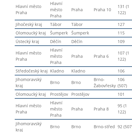
Hlavní
Hlavní město
131 (1
město
Praha
Praha 10
Praha
122)
Praha
Jihočeský kraj
Tábor
Tábor
127
Olomoucký kraj
Šumperk
Šumperk
115
Ústecký kraj
Děčín
Děčín
109
Hlavní
Hlavní město
107 (1
město
Praha
Praha 6
Praha
122)
Praha
Středočeský kraj
Kladno
Kladno
106
Jihomoravský
Brno-
106
Brno
Brno
kraj
Žabovřesky
(507)
Olomoucký kraj
Prostějov
Prostějov
101
Hlavní
Hlavní město
95 (1
město
Praha
Praha 8
Praha
122)
Praha
Jihomoravský
Brno
Brno
Brno-střed
92 (507
kraj