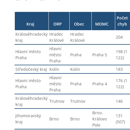
Počet
Kraj
ORP
Obec
MOMC
chyb
Královéhradecký
Hradec
Hradec
204
kraj
Králové
Králové
Hlavní
Hlavní město
198 (1
město
Praha
Praha 5
Praha
122)
Praha
Středočeský kraj
Kolín
Kolín
183
Hlavní
Hlavní město
176 (1
město
Praha
Praha 4
Praha
122)
Praha
Královéhradecký
Trutnov
Trutnov
146
kraj
Brno-
Jihomoravský
131
Brno
Brno
Královo
kraj
(507)
Pole