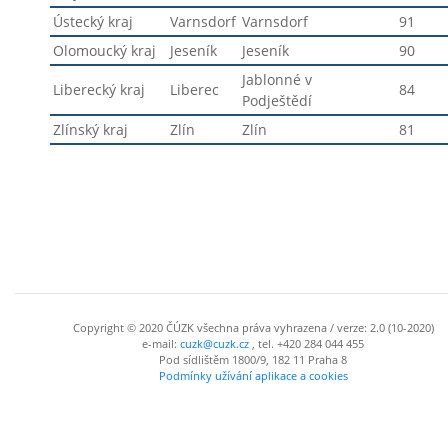
Ústecký kraj
Varnsdorf
Varnsdorf
91
Olomoucký kraj
Jeseník
Jeseník
90
Jablonné v
Liberecký kraj
Liberec
84
Podještědí
Zlínský kraj
Zlín
Zlín
81
Copyright © 2020 ČÚZK všechna práva vyhrazena / verze: 2.0 (10-2020)
e-mail:
cuzk@cuzk.cz
, tel. +420 284 044 455
Pod sídlištěm 1800/9, 182 11 Praha 8
Podmínky užívání aplikace a cookies