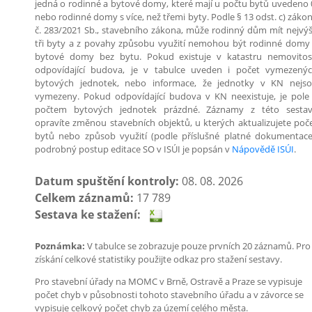
jedná o rodinné a bytové domy, které mají u počtu bytů uvedeno 
nebo rodinné domy s více, než třemi byty. Podle § 13 odst. c) záko
č. 283/2021 Sb., stavebního zákona, může rodinný dům mít nejvý
tři byty a z povahy způsobu využití nemohou být rodinné domy
bytové domy bez bytu. Pokud existuje v katastru nemovitos
odpovídající budova, je v tabulce uveden i počet vymezený
bytových jednotek, nebo informace, že jednotky v KN nejs
vymezeny. Pokud odpovídající budova v KN neexistuje, je pole
počtem bytových jednotek prázdné. Záznamy z této sesta
opravíte změnou stavebních objektů, u kterých aktualizujete poč
bytů nebo způsob využití (podle příslušné platné dokumentace
podrobný postup editace SO v ISÚI je popsán v
Nápovědě ISÚI
.
Datum spuštění kontroly:
08. 08. 2026
Celkem záznamů:
17 789
Sestava ke stažení:
Poznámka:
V tabulce se zobrazuje pouze prvních 20 záznamů. Pro
získání celkové statistiky použijte odkaz pro stažení sestavy.
Pro stavební úřady na MOMC v Brně, Ostravě a Praze se vypisuje
počet chyb v působnosti tohoto stavebního úřadu a v závorce se
vypisuje celkový počet chyb za území celého města.